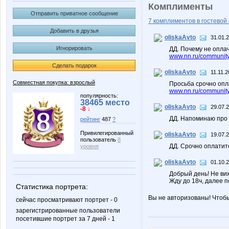
Комплименты
Отправить приватное сообщение
7 комплиментов в гостевой 
Добавить в друзья
oliskaAvto
31.01.
Игнорировать
ДД. Почему не опла
www.nn.ru/community/
Сделать подарок
oliskaAvto
11.11.2
Совместная покупка: взрослый
Просьба срочно опла
www.nn.ru/community/
популярность:
38465 место
oliskaAvto
29.07.
-8 ↓
ДД. Напоминаю про 
рейтинг
487
?
Привилегированный
oliskaAvto
19.07.
пользователь
8
ДД. Срочно оплатит
уровня
oliskaAvto
01.10.
Добрый день! Не ви
Жду до 18ч, далее 
Статистика портрета:
Вы не авторизованы! Чтоб
сейчас просматривают портрет - 0
зарегистрированные пользователи
посетившие портрет за 7 дней - 1