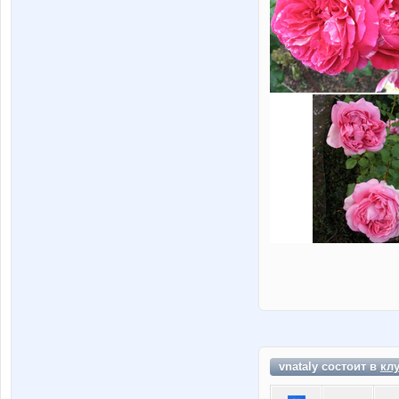
vnataly состоит в
кл