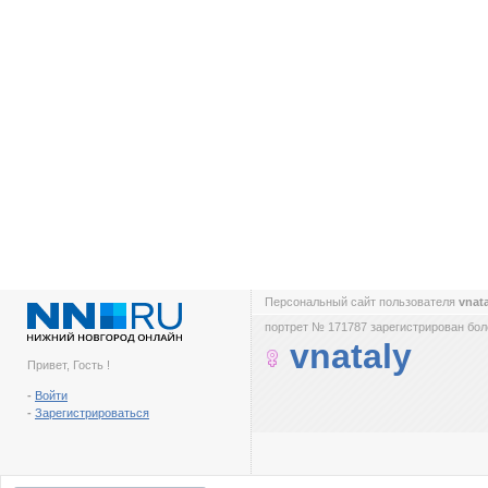
Персональный сайт пользователя
vnat
портрет № 171787 зарегистрирован боле
vnataly
Привет, Гость !
-
Войти
-
Зарегистрироваться